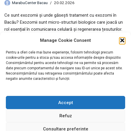
MarabuCenter Bacau
20.02.2026
Ce sunt exozomii și unde găsești tratament cu exozomi în
Bacău? Exozomii sunt micro-structuri biologice care joacă un
rol esențial în comunicarea celulară și regenerarea țesuturilor.
În estetica modernă, terapia cu exozomi este utilizată pentru
Manage Cookie Consent
stimularea colagenului și revitalizarea pielii. În Bacău, acest
tratament este…
Citește mai mult »
Pentru a oferi cele mai bune experiențe, folosim tehnologii precum
cookie-urile pentru a stoca și/sau accesa informațiile despre dispozitiv.
Consimțământul pentru aceste tehnologii ne va permite să procesăm
date precum comportamentul de navigare sau ID-uri unice pe acest site.
Neconsimțământul sau retragerea consimțământului poate afecta
negativ anumite caracteristici și funcții.
Accept
Refuz
EPILARE DEFINITIVA LASER
BLOG MARABUCENTER
CONTACT MARABUCENTER
Consultare preferinte