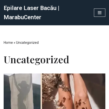
Epilare Laser Bacău |
Sari
MarabuCenter
la
conținut
Home
»
Uncategorized
Uncategorized