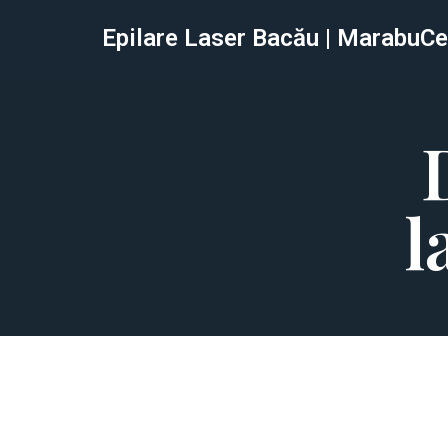
Epilare Laser Bacău | MarabuCe
Sari
la
conținut
l