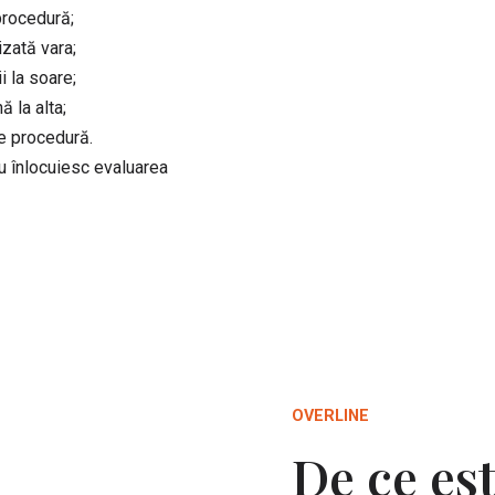
procedură;
izată vara;
i la soare;
ă la alta;
e procedură.
nu înlocuiesc evaluarea
OVERLINE
De ce es