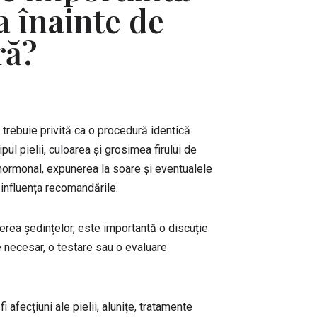
a înainte de
ră?
u trebuie privită ca o procedură identică
pul pielii, culoarea și grosimea firului de
l hormonal, expunerea la soare și eventualele
ot influența recomandările.
erea ședințelor, este importantă o discuție
e necesar, o testare sau o evaluare
fi afecțiuni ale pielii, alunițe, tratamente