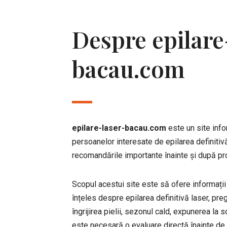
Despre epilare
bacau.com
epilare-laser-bacau.com
este un site info
persoanelor interesate de epilarea definitiv
recomandările importante înainte și după pr
Scopul acestui site este să ofere informații c
înțeles despre epilarea definitivă laser, pre
îngrijirea pielii, sezonul cald, expunerea la so
este necesară o evaluare directă înainte de