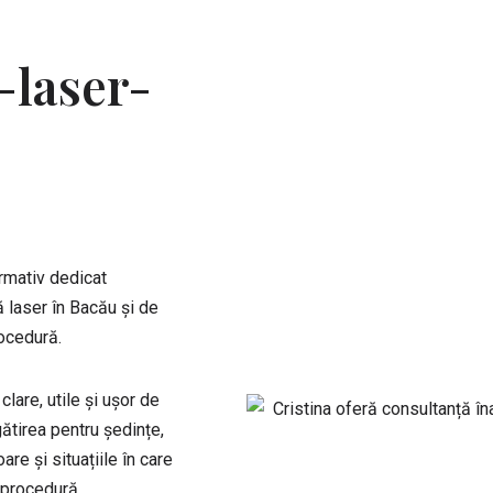
-laser-
rmativ dedicat
ă laser în Bacău și de
ocedură.
lare, utile și ușor de
gătirea pentru ședințe,
are și situațiile în care
 procedură.