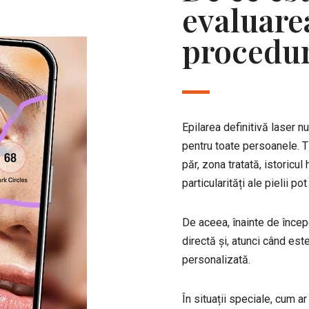
evaluare
procedu
Epilarea definitivă laser n
pentru toate persoanele. Ti
păr, zona tratată, istoricu
particularități ale pielii p
De aceea, înainte de încep
directă și, atunci când est
personalizată.
În situații speciale, cum ar 