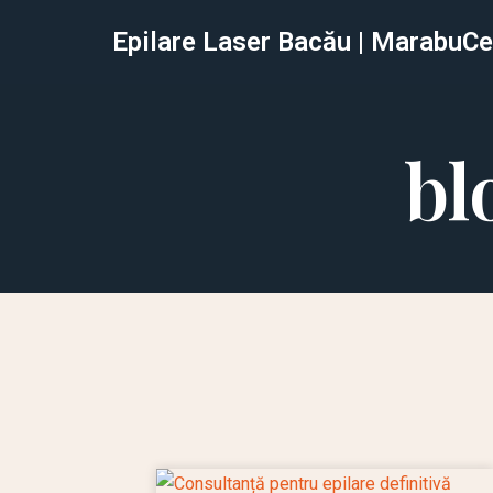
Epilare Laser Bacău | MarabuCe
Sari
la
conținut
bl