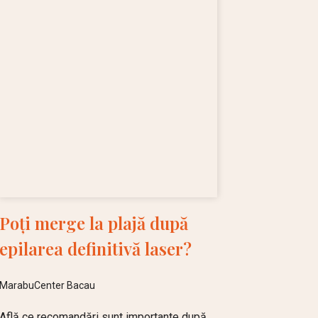
Poți merge la plajă după
epilarea definitivă laser?
MarabuCenter Bacau
Află ce recomandări sunt importante după