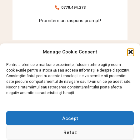
0770.494.273
Promitem un raspuns prompt!
Manage Cookie Consent
Pentru a oferi cele mai bune experiențe, folosim tehnologii precum
cookie-urile pentru a stoca și/sau accesa informațiile despre dispozitiv.
Consimțământul pentru aceste tehnologii ne va permite să procesăm
date precum comportamentul de navigare sau ID-uri unice pe acest site.
CONNECT ON SOCIAL
Neconsimțământul sau retragerea consimțământului poate afecta
negativ anumite caracteristici și funcții.
Accept
Refuz
EPILARE DEFINITIVA LASER
BLOG MARABUCENTER