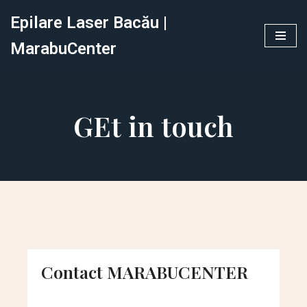
Epilare Laser Bacău |
Sari
MarabuCenter
la
conținut
GEt in touch
Contact MARABUCENTER