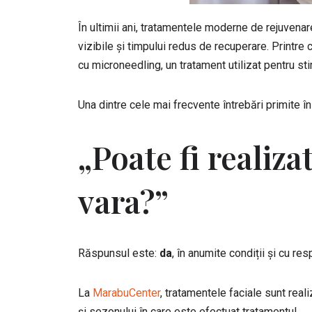
În ultimii ani, tratamentele moderne de rejuvenar
vizibile și timpului redus de recuperare. Printre
cu microneedling, un tratament utilizat pentru sti
Una dintre cele mai frecvente întrebări primite î
„Poate fi realiz
vara?”
Răspunsul este:
da
, în anumite condiții și cu re
La
MarabuCenter
, tratamentele faciale sunt real
și sezonului în care este efectuat tratamentul.