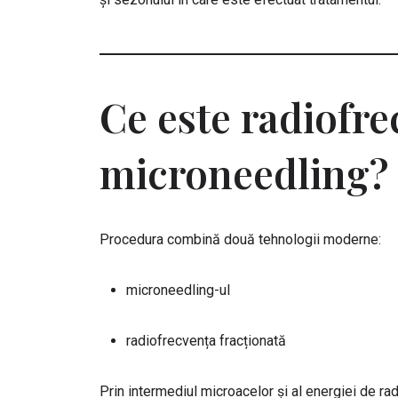
Ce este radiofre
microneedling?
Procedura combină două tehnologii moderne:
microneedling-ul
radiofrecvența fracționată
Prin intermediul microacelor și al energiei de r