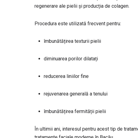
regenerare ale pielii și producția de colagen.
Procedura este utilizată frecvent pentru:
îmbunătățirea texturii pielii
diminuarea porilor dilatați
reducerea liniilor fine
rejuvenarea generală a tenului
îmbunătățirea fermității pielii
În ultimii ani, interesul pentru acest tip de trata
tratamente faciale moderne în Bacău.