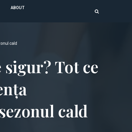
ABOUT
zonul cald
 sigur? Tot ce
ența
 sezonul cald