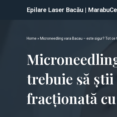
Epilare Laser Bacău | MarabuCe
Sari
la
conținut
Home
»
Microneedling vara Bacau – este sigur? Tot ce t
Microneedling
trebuie să ști
fracționată c