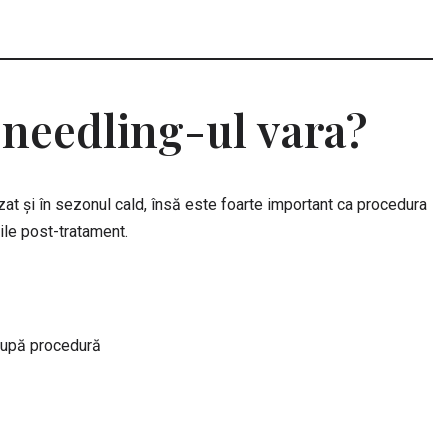
oneedling-ul vara?
lizat și în sezonul cald, însă este foarte important ca procedura
ile post-tratament.
 după procedură