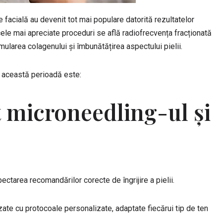
e facială au devenit tot mai populare datorită rezultatelor
 cele mai apreciate proceduri se află radiofrecvența fracționată
mularea colagenului și îmbunătățirea aspectului pielii.
n această perioadă este:
at microneedling-ul și
spectarea recomandărilor corecte de îngrijire a pielii.
izate cu protocoale personalizate, adaptate fiecărui tip de ten