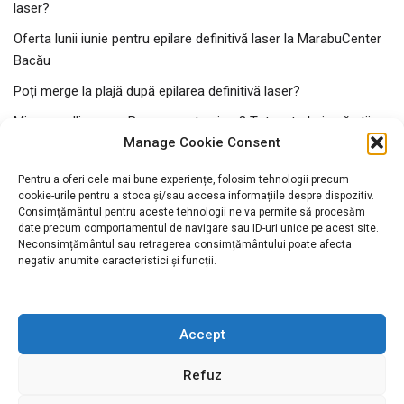
laser?
Oferta lunii iunie pentru epilare definitivă laser la MarabuCenter
Bacău
Poți merge la plajă după epilarea definitivă laser?
Microneedling vara Bacau – este sigur? Tot ce trebuie să știi
Manage Cookie Consent
despre radiofrecvența fracționată cu microneedling în sezonul
cald
Pentru a oferi cele mai bune experiențe, folosim tehnologii precum
De ce este populară epilarea definitivă în Bacău
cookie-urile pentru a stoca și/sau accesa informațiile despre dispozitiv.
Consimțământul pentru aceste tehnologii ne va permite să procesăm
date precum comportamentul de navigare sau ID-uri unice pe acest site.
Neconsimțământul sau retragerea consimțământului poate afecta
Comentarii recente
negativ anumite caracteristici și funcții.
Accept
Refuz
EPILARE DEFINITIVA LASER
BLOG MARABUCENTER