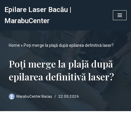
Epilare Laser Bacău |
Sari
MarabuCenter
la
conținut
Home
»
Poți merge la plajă după epilarea definitivă laser?
Poți merge la plajă după
epilarea definitivă laser?
MarabuCenter Bacau
22.05.2026